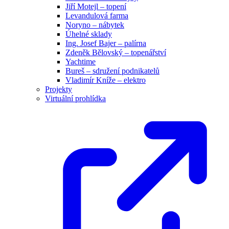
Jiří Motejl – topení
Levandulová farma
Noryno – nábytek
Úhelné sklady
Ing. Josef Bajer – palírna
Zdeněk Bělovský – topenářství
Yachtime
Bureš – sdružení podnikatelů
Vladimír Kníže – elektro
Projekty
Virtuální prohlídka