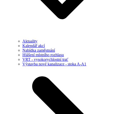
Aktuality
Kalendář akcí
Nabídka zaměstnání
Hlášení místního rozhlasu
VRT - vysokorychlostní trať
Výstavba nové kanalizace - stoka A-A1