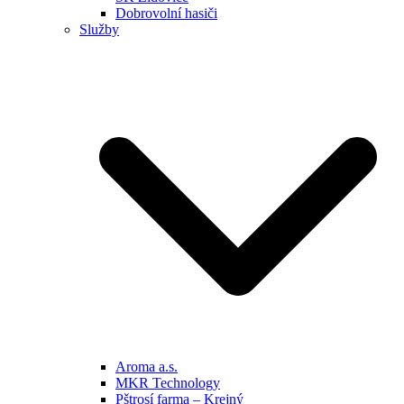
Dobrovolní hasiči
Služby
Aroma a.s.
MKR Technology
Pštrosí farma – Krejný