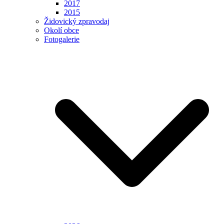
2017
2015
Židovický zpravodaj
Okolí obce
Fotogalerie