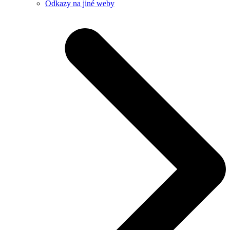
Odkazy na jiné weby