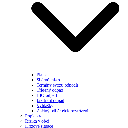
Platba
Sběrné místo
Termíny svozu odpadů
Tříděný odpad
BIO odpad
Jak třídit odpad
Vyhlášky
Zpětný odběr elektrozařízení
Poplatky
Rizika v obci
Krizové situace