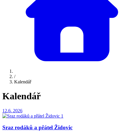
/
Kalendář
Kalendář
12.6.
2026
Sraz rodáků a přátel Židovic