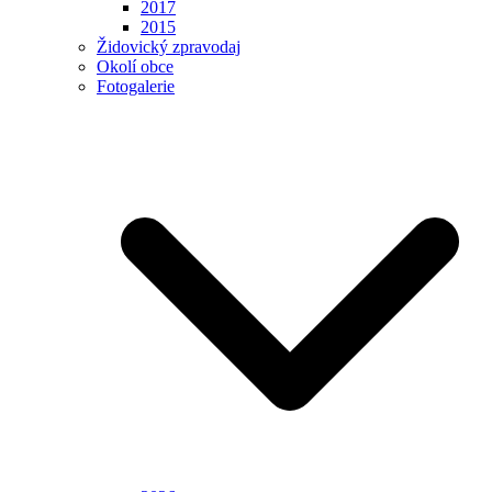
2017
2015
Židovický zpravodaj
Okolí obce
Fotogalerie