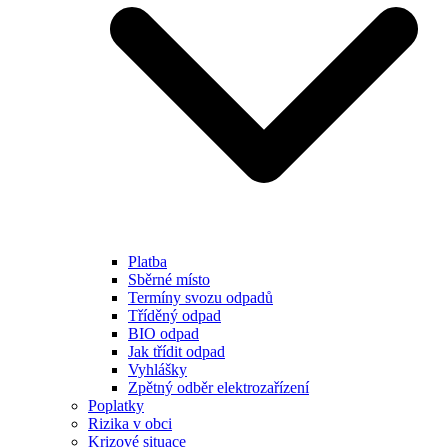
Platba
Sběrné místo
Termíny svozu odpadů
Tříděný odpad
BIO odpad
Jak třídit odpad
Vyhlášky
Zpětný odběr elektrozařízení
Poplatky
Rizika v obci
Krizové situace