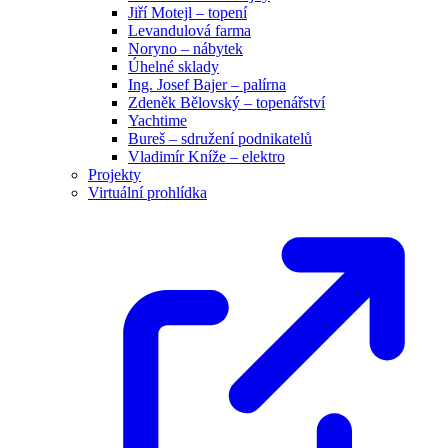
Jiří Motejl – topení
Levandulová farma
Noryno – nábytek
Úhelné sklady
Ing. Josef Bajer – palírna
Zdeněk Bělovský – topenářství
Yachtime
Bureš – sdružení podnikatelů
Vladimír Kníže – elektro
Projekty
Virtuální prohlídka