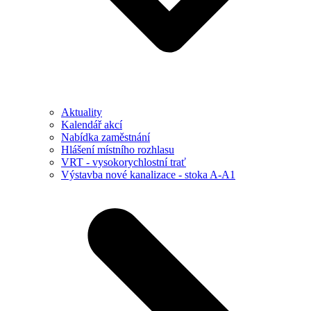
Aktuality
Kalendář akcí
Nabídka zaměstnání
Hlášení místního rozhlasu
VRT - vysokorychlostní trať
Výstavba nové kanalizace - stoka A-A1