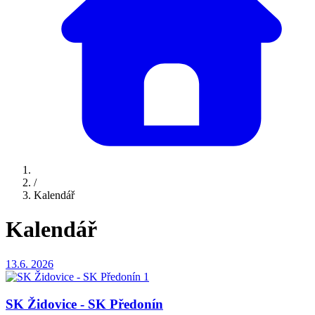
/
Kalendář
Kalendář
13.6.
2026
SK Židovice - SK Předonín