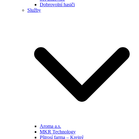
Dobrovolní hasiči
Služby
Aroma a.s.
MKR Technology
Pštrosí farma – Krejný