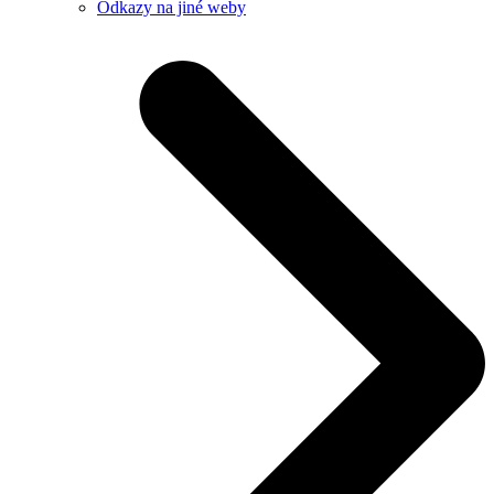
Odkazy na jiné weby