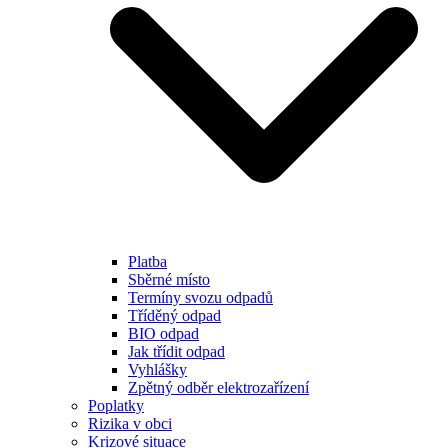
Platba
Sběrné místo
Termíny svozu odpadů
Tříděný odpad
BIO odpad
Jak třídit odpad
Vyhlášky
Zpětný odběr elektrozařízení
Poplatky
Rizika v obci
Krizové situace