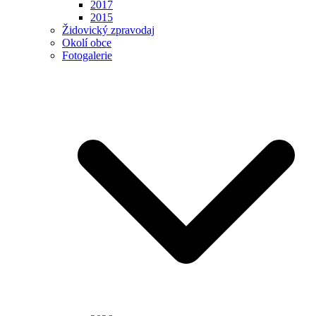
2017
2015
Židovický zpravodaj
Okolí obce
Fotogalerie