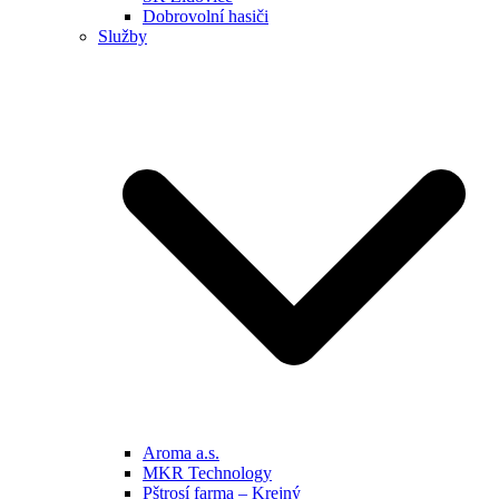
Dobrovolní hasiči
Služby
Aroma a.s.
MKR Technology
Pštrosí farma – Krejný