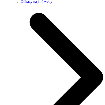
Odkazy na jiné weby