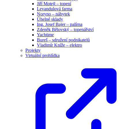
Jiří Motejl – topení
Levandulová farma
Noryno – nábytek
Úhelné sklady
Ing. Josef Bajer – palírna
Zdeněk Bělovský – topenářství
Yachtime
Bureš – sdružení podnikatelů
Vladimír Kníže – elektro
Projekty
Virtuální prohlídka