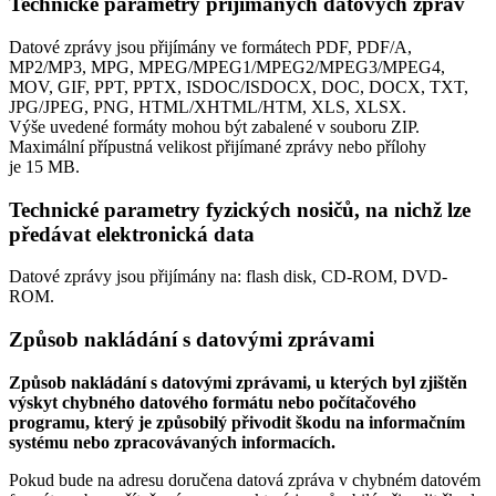
Technické parametry přijímaných datových zpráv
Datové zprávy jsou přijímány ve formátech
PDF, PDF/A,
MP2/MP3, MPG, MPEG/MPEG1/MPEG2/MPEG3/MPEG4,
MOV, GIF, PPT, PPTX, ISDOC/ISDOCX, DOC, DOCX, TXT,
JPG/JPEG, PNG, HTML/XHTML/HTM, XLS, XLSX.
Výše uvedené formáty mohou být zabalené v souboru ZIP.
Maximální přípustná velikost přijímané zprávy nebo přílohy
je
15 MB
.
Technické parametry fyzických nosičů, na nichž lze
předávat elektronická data
Datové zprávy jsou přijímány na:
flash disk, CD-ROM, DVD-
ROM.
Způsob nakládání s datovými zprávami
Způsob nakládání s datovými zprávami, u kterých byl zjištěn
výskyt chybného datového formátu nebo počítačového
programu, který je způsobilý přivodit škodu na informačním
systému nebo zpracovávaných informacích.
Pokud bude na adresu doručena datová zpráva v chybném datovém