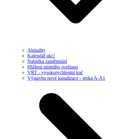
Aktuality
Kalendář akcí
Nabídka zaměstnání
Hlášení místního rozhlasu
VRT - vysokorychlostní trať
Výstavba nové kanalizace - stoka A-A1