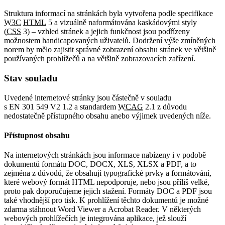
Struktura informací na stránkách byla vytvořena podle specifikace
W3C
HTML
5 a vizuálně naformátována kaskádovými styly
(
CSS
3) – vzhled stránek a jejich funkčnost jsou podřízeny
možnostem handicapovaných uživatelů. Dodržení výše zmíněných
norem by mělo zajistit správné zobrazení obsahu stránek ve většině
používaných prohlížečů a na většině zobrazovacích zařízení.
Stav souladu
Uvedené internetové stránky jsou částečně v souladu
s EN 301 549 V2 1.2 a standardem
WCAG
2.1 z důvodu
nedostatečně přístupného obsahu anebo výjimek uvedených níže.
Přístupnost obsahu
Na internetových stránkách jsou informace nabízeny i v podobě
dokumentů formátu DOC, DOCX, XLS, XLSX a PDF, a to
zejména z důvodů, že obsahují typografické prvky a formátování,
které webový formát HTML nepodporuje, nebo jsou příliš velké,
proto pak doporučujeme jejich stažení. Formáty DOC a PDF jsou
také vhodnější pro tisk. K prohlížení těchto dokumentů je možné
zdarma stáhnout Word Viewer a Acrobat Reader. V některých
webových prohlížečích je integrována aplikace, jež slouží