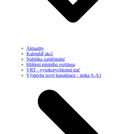
Aktuality
Kalendář akcí
Nabídka zaměstnání
Hlášení místního rozhlasu
VRT - vysokorychlostní trať
Výstavba nové kanalizace - stoka A-A1