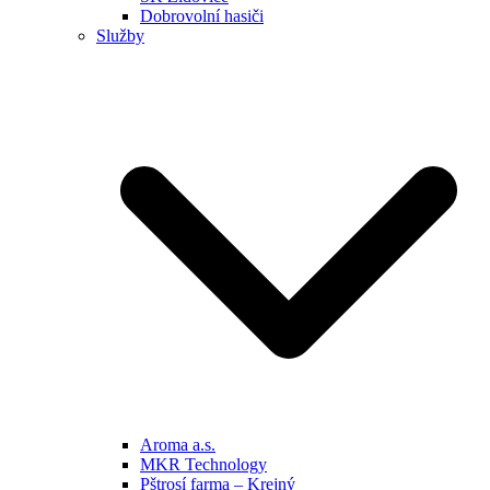
Dobrovolní hasiči
Služby
Aroma a.s.
MKR Technology
Pštrosí farma – Krejný