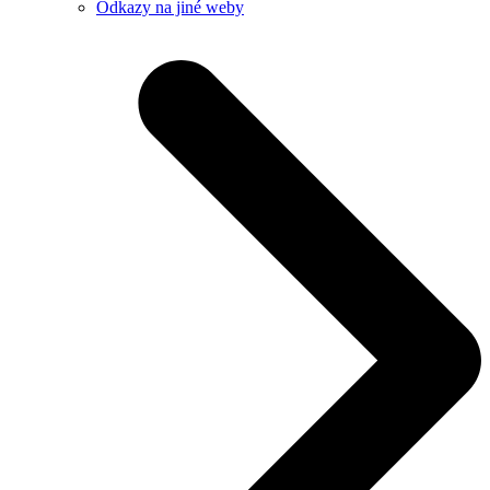
Odkazy na jiné weby