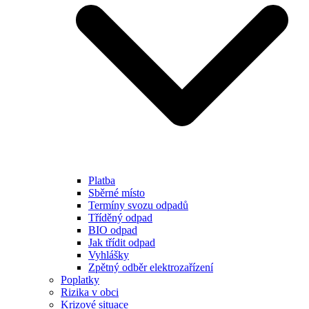
Platba
Sběrné místo
Termíny svozu odpadů
Tříděný odpad
BIO odpad
Jak třídit odpad
Vyhlášky
Zpětný odběr elektrozařízení
Poplatky
Rizika v obci
Krizové situace