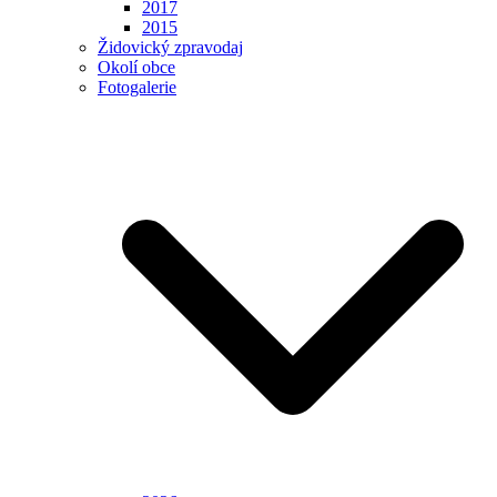
2017
2015
Židovický zpravodaj
Okolí obce
Fotogalerie