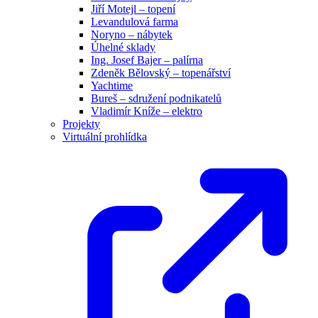
Jiří Motejl – topení
Levandulová farma
Noryno – nábytek
Úhelné sklady
Ing. Josef Bajer – palírna
Zdeněk Bělovský – topenářství
Yachtime
Bureš – sdružení podnikatelů
Vladimír Kníže – elektro
Projekty
Virtuální prohlídka