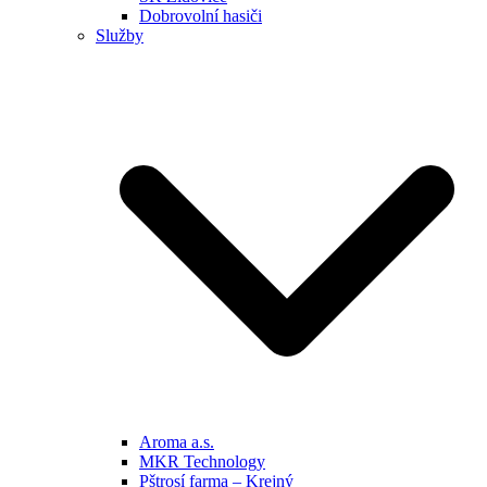
Dobrovolní hasiči
Služby
Aroma a.s.
MKR Technology
Pštrosí farma – Krejný