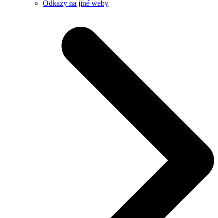
Odkazy na jiné weby