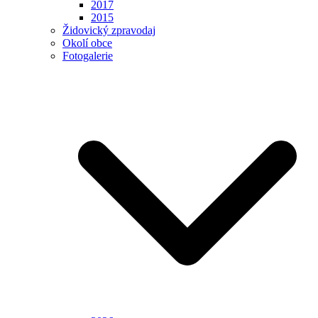
2017
2015
Židovický zpravodaj
Okolí obce
Fotogalerie