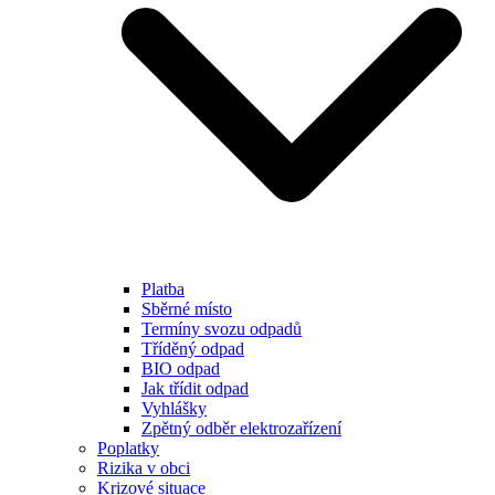
Platba
Sběrné místo
Termíny svozu odpadů
Tříděný odpad
BIO odpad
Jak třídit odpad
Vyhlášky
Zpětný odběr elektrozařízení
Poplatky
Rizika v obci
Krizové situace