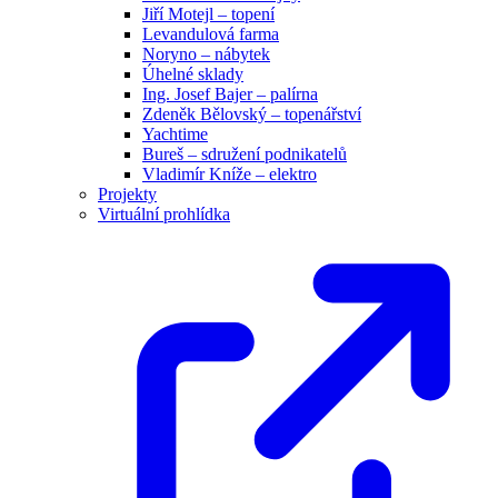
Jiří Motejl – topení
Levandulová farma
Noryno – nábytek
Úhelné sklady
Ing. Josef Bajer – palírna
Zdeněk Bělovský – topenářství
Yachtime
Bureš – sdružení podnikatelů
Vladimír Kníže – elektro
Projekty
Virtuální prohlídka