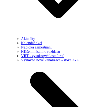
Aktuality
Kalendář akcí
Nabídka zaměstnání
Hlášení místního rozhlasu
VRT - vysokorychlostní trať
Výstavba nové kanalizace - stoka A-A1