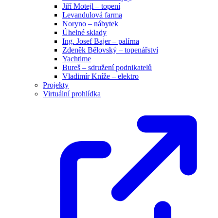
Jiří Motejl – topení
Levandulová farma
Noryno – nábytek
Úhelné sklady
Ing. Josef Bajer – palírna
Zdeněk Bělovský – topenářství
Yachtime
Bureš – sdružení podnikatelů
Vladimír Kníže – elektro
Projekty
Virtuální prohlídka