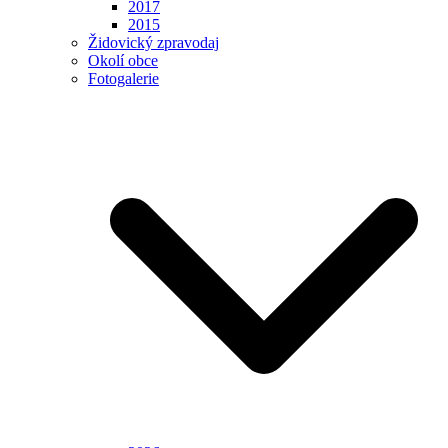
2017
2015
Židovický zpravodaj
Okolí obce
Fotogalerie