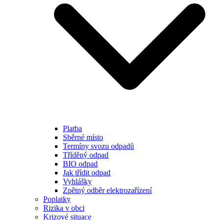
Platba
Sběrné místo
Termíny svozu odpadů
Tříděný odpad
BIO odpad
Jak třídit odpad
Vyhlášky
Zpětný odběr elektrozařízení
Poplatky
Rizika v obci
Krizové situace