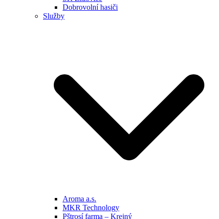
Dobrovolní hasiči
Služby
Aroma a.s.
MKR Technology
Pštrosí farma – Krejný