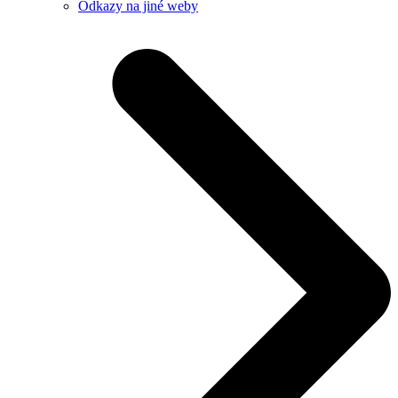
Odkazy na jiné weby