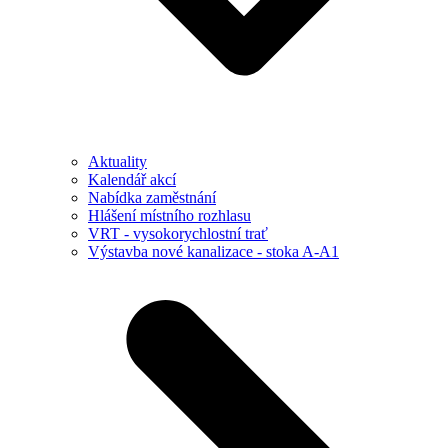
Aktuality
Kalendář akcí
Nabídka zaměstnání
Hlášení místního rozhlasu
VRT - vysokorychlostní trať
Výstavba nové kanalizace - stoka A-A1