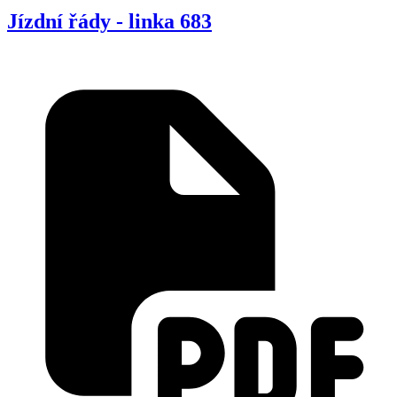
Jízdní řády - linka 683