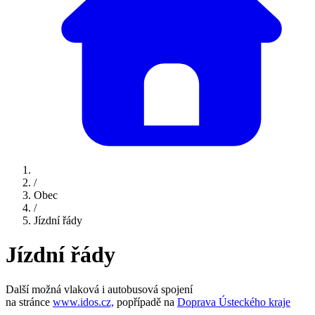
/
Obec
/
Jízdní řády
Jízdní řády
Další možná vlaková i autobusová spojení
na stránce
www.idos.cz,
popřípadě na
Doprava Ústeckého kraje