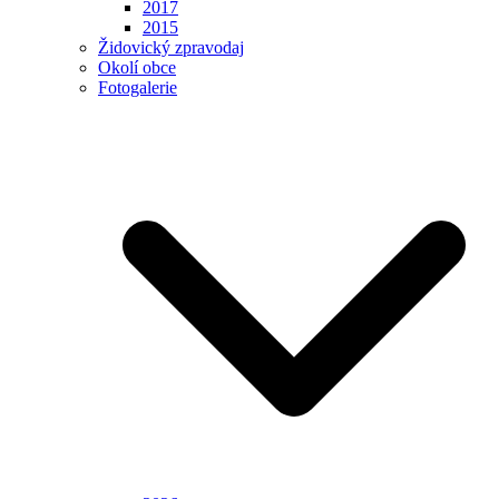
2017
2015
Židovický zpravodaj
Okolí obce
Fotogalerie