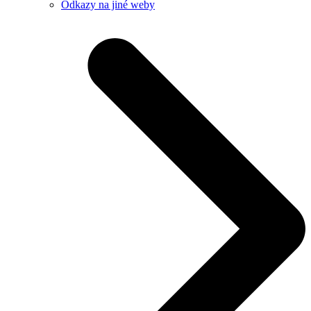
Odkazy na jiné weby