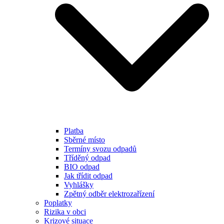
Platba
Sběrné místo
Termíny svozu odpadů
Tříděný odpad
BIO odpad
Jak třídit odpad
Vyhlášky
Zpětný odběr elektrozařízení
Poplatky
Rizika v obci
Krizové situace