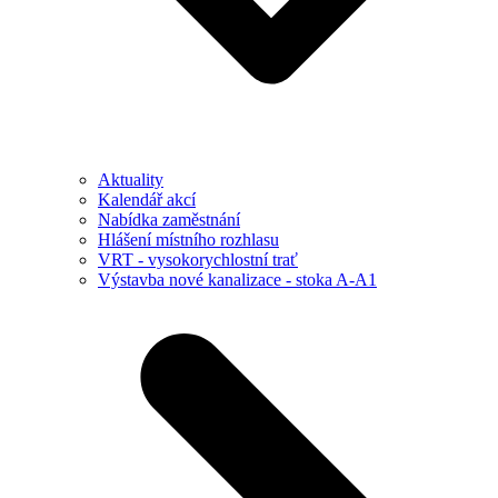
Aktuality
Kalendář akcí
Nabídka zaměstnání
Hlášení místního rozhlasu
VRT - vysokorychlostní trať
Výstavba nové kanalizace - stoka A-A1