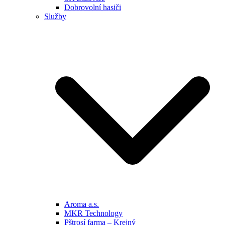
Dobrovolní hasiči
Služby
Aroma a.s.
MKR Technology
Pštrosí farma – Krejný