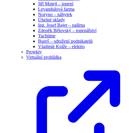
Jiří Motejl – topení
Levandulová farma
Noryno – nábytek
Úhelné sklady
Ing. Josef Bajer – palírna
Zdeněk Bělovský – topenářství
Yachtime
Bureš – sdružení podnikatelů
Vladimír Kníže – elektro
Projekty
Virtuální prohlídka