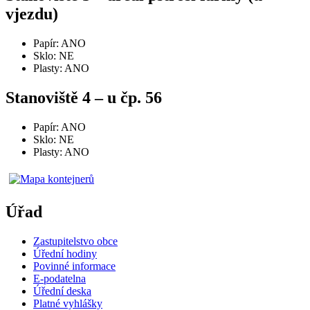
vjezdu)
Papír: ANO
Sklo: NE
Plasty: ANO
Stanoviště 4 – u čp. 56
Papír: ANO
Sklo: NE
Plasty: ANO
Úřad
Zastupitelstvo obce
Úřední hodiny
Povinné informace
E-podatelna
Úřední deska
Platné vyhlášky