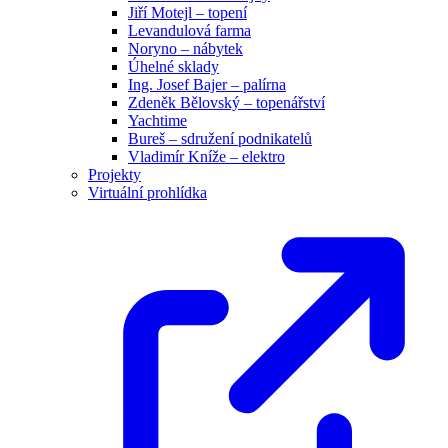
Jiří Motejl – topení
Levandulová farma
Noryno – nábytek
Úhelné sklady
Ing. Josef Bajer – palírna
Zdeněk Bělovský – topenářství
Yachtime
Bureš – sdružení podnikatelů
Vladimír Kníže – elektro
Projekty
Virtuální prohlídka