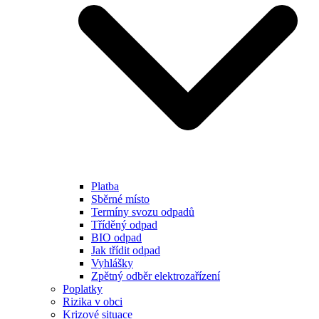
Platba
Sběrné místo
Termíny svozu odpadů
Tříděný odpad
BIO odpad
Jak třídit odpad
Vyhlášky
Zpětný odběr elektrozařízení
Poplatky
Rizika v obci
Krizové situace