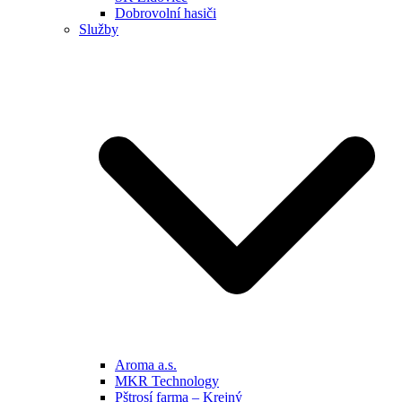
Dobrovolní hasiči
Služby
Aroma a.s.
MKR Technology
Pštrosí farma – Krejný