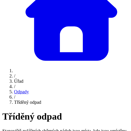
/
Úřad
/
Odpady
/
Tříděný odpad
Tříděný odpad
Stanoviště zvláštních sběrných nádob jsou místa, kde jsou umístěny