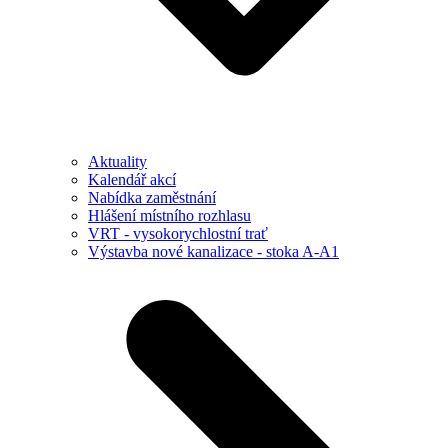
Aktuality
Kalendář akcí
Nabídka zaměstnání
Hlášení místního rozhlasu
VRT - vysokorychlostní trať
Výstavba nové kanalizace - stoka A-A1