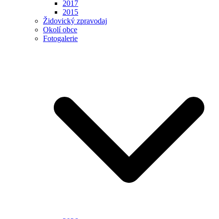
2017
2015
Židovický zpravodaj
Okolí obce
Fotogalerie