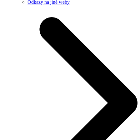
Odkazy na jiné weby