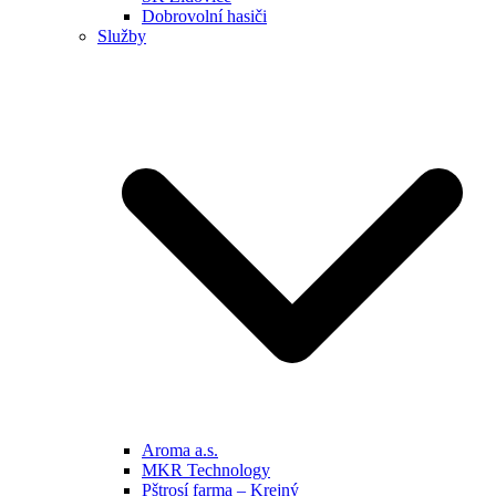
Dobrovolní hasiči
Služby
Aroma a.s.
MKR Technology
Pštrosí farma – Krejný