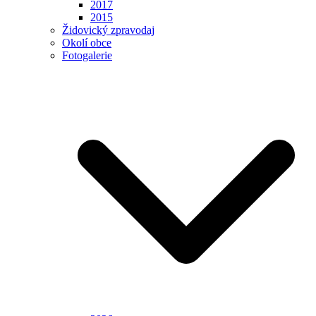
2017
2015
Židovický zpravodaj
Okolí obce
Fotogalerie