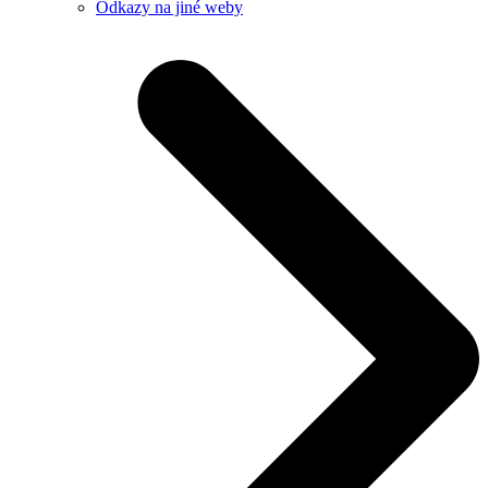
Odkazy na jiné weby