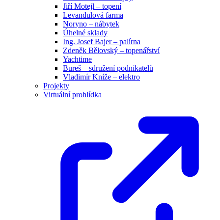
Jiří Motejl – topení
Levandulová farma
Noryno – nábytek
Úhelné sklady
Ing. Josef Bajer – palírna
Zdeněk Bělovský – topenářství
Yachtime
Bureš – sdružení podnikatelů
Vladimír Kníže – elektro
Projekty
Virtuální prohlídka