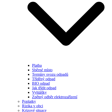
Platba
Sběrné místo
Termíny svozu odpadů
Tříděný odpad
BIO odpad
Jak třídit odpad
Vyhlášky
Zpětný odběr elektrozařízení
Poplatky
Rizika v obci
Krizové situace