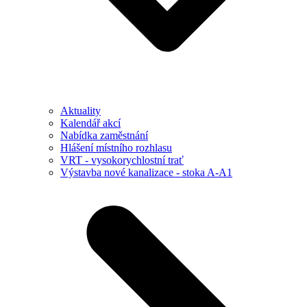
Aktuality
Kalendář akcí
Nabídka zaměstnání
Hlášení místního rozhlasu
VRT - vysokorychlostní trať
Výstavba nové kanalizace - stoka A-A1