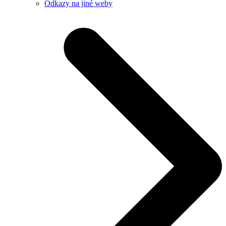
Odkazy na jiné weby