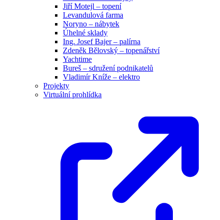
Jiří Motejl – topení
Levandulová farma
Noryno – nábytek
Úhelné sklady
Ing. Josef Bajer – palírna
Zdeněk Bělovský – topenářství
Yachtime
Bureš – sdružení podnikatelů
Vladimír Kníže – elektro
Projekty
Virtuální prohlídka