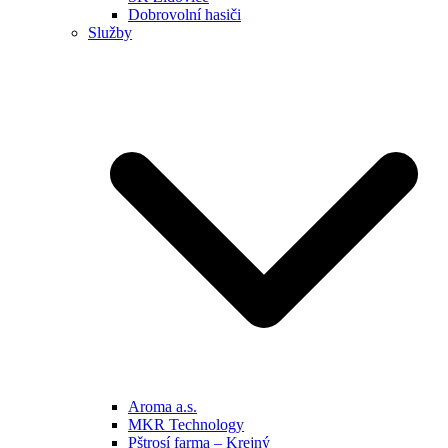
Dobrovolní hasiči
Služby
Aroma a.s.
MKR Technology
Pštrosí farma – Krejný