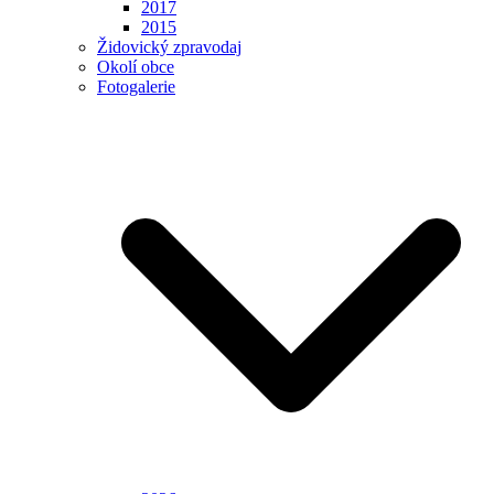
2017
2015
Židovický zpravodaj
Okolí obce
Fotogalerie