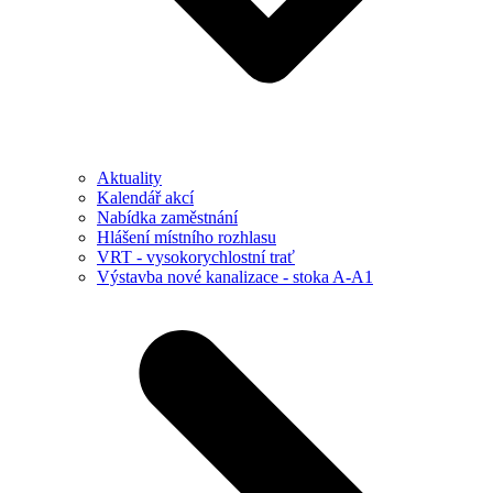
Aktuality
Kalendář akcí
Nabídka zaměstnání
Hlášení místního rozhlasu
VRT - vysokorychlostní trať
Výstavba nové kanalizace - stoka A-A1