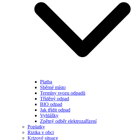
Platba
Sběrné místo
Termíny svozu odpadů
Tříděný odpad
BIO odpad
Jak třídit odpad
Vyhlášky
Zpětný odběr elektrozařízení
Poplatky
Rizika v obci
Krizové situace