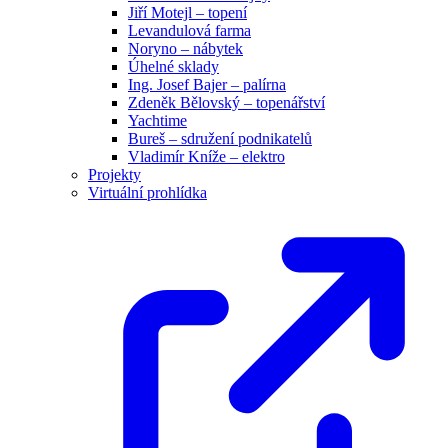
Jiří Motejl – topení
Levandulová farma
Noryno – nábytek
Úhelné sklady
Ing. Josef Bajer – palírna
Zdeněk Bělovský – topenářství
Yachtime
Bureš – sdružení podnikatelů
Vladimír Kníže – elektro
Projekty
Virtuální prohlídka