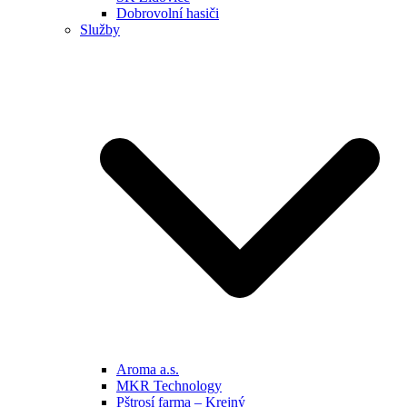
Dobrovolní hasiči
Služby
Aroma a.s.
MKR Technology
Pštrosí farma – Krejný