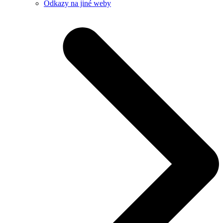
Odkazy na jiné weby