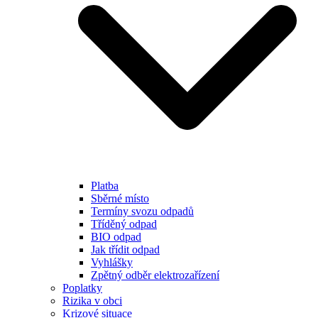
Platba
Sběrné místo
Termíny svozu odpadů
Tříděný odpad
BIO odpad
Jak třídit odpad
Vyhlášky
Zpětný odběr elektrozařízení
Poplatky
Rizika v obci
Krizové situace