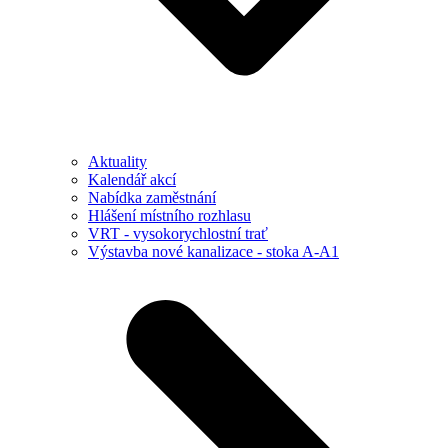
Aktuality
Kalendář akcí
Nabídka zaměstnání
Hlášení místního rozhlasu
VRT - vysokorychlostní trať
Výstavba nové kanalizace - stoka A-A1