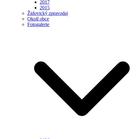
2017
2015
Židovický zpravodaj
Okolí obce
Fotogalerie