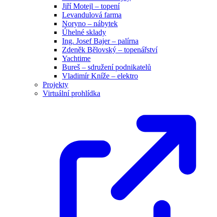
Jiří Motejl – topení
Levandulová farma
Noryno – nábytek
Úhelné sklady
Ing. Josef Bajer – palírna
Zdeněk Bělovský – topenářství
Yachtime
Bureš – sdružení podnikatelů
Vladimír Kníže – elektro
Projekty
Virtuální prohlídka