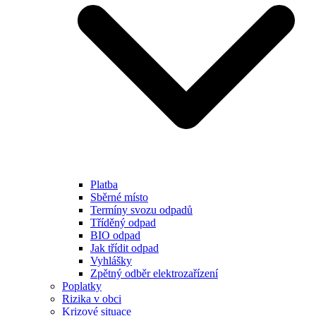
Platba
Sběrné místo
Termíny svozu odpadů
Tříděný odpad
BIO odpad
Jak třídit odpad
Vyhlášky
Zpětný odběr elektrozařízení
Poplatky
Rizika v obci
Krizové situace