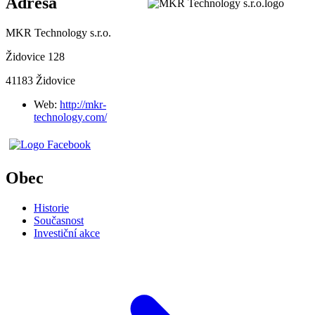
Adresa
MKR Technology s.r.o.
Židovice 128
41183 Židovice
Web:
http://mkr-
technology.com/
Obec
Historie
Současnost
Investiční akce