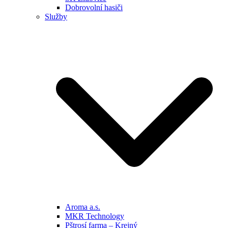
Dobrovolní hasiči
Služby
Aroma a.s.
MKR Technology
Pštrosí farma – Krejný