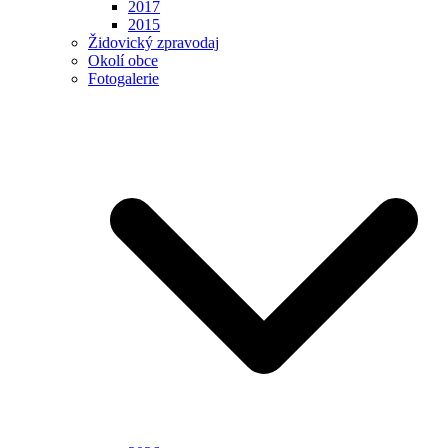
2017
2015
Židovický zpravodaj
Okolí obce
Fotogalerie