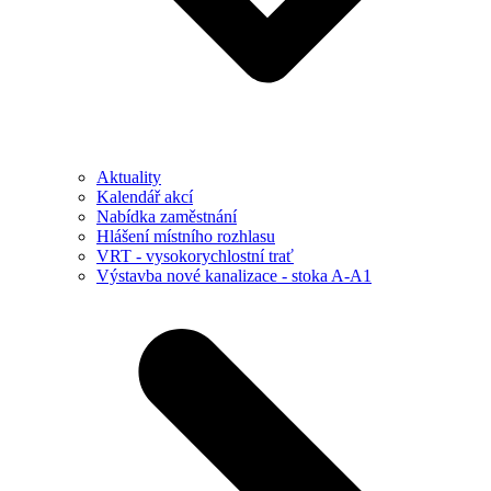
Aktuality
Kalendář akcí
Nabídka zaměstnání
Hlášení místního rozhlasu
VRT - vysokorychlostní trať
Výstavba nové kanalizace - stoka A-A1