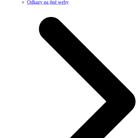
Odkazy na jiné weby