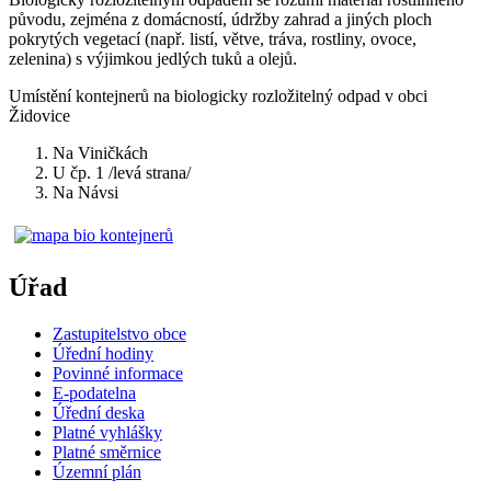
původu, zejména z domácností, údržby zahrad a jiných ploch
pokrytých vegetací (např. listí, větve, tráva, rostliny, ovoce,
zelenina) s výjimkou jedlých tuků a olejů.
Umístění kontejnerů na biologicky rozložitelný odpad v obci
Židovice
Na Viničkách
U čp. 1 /levá strana/
Na Návsi
Úřad
Zastupitelstvo obce
Úřední hodiny
Povinné informace
E-podatelna
Úřední deska
Platné vyhlášky
Platné směrnice
Územní plán