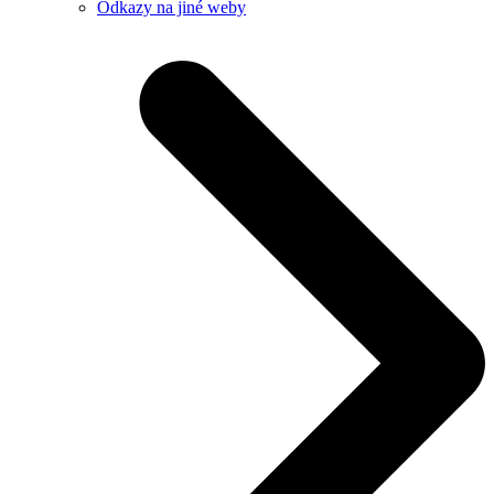
Odkazy na jiné weby