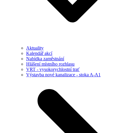
Aktuality
Kalendář akcí
Nabídka zaměstnání
Hlášení místního rozhlasu
VRT - vysokorychlostní trať
Výstavba nové kanalizace - stoka A-A1