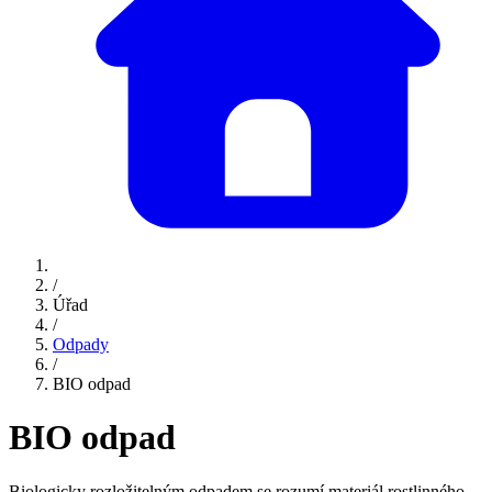
/
Úřad
/
Odpady
/
BIO odpad
BIO odpad
Biologicky rozložitelným odpadem se rozumí materiál rostlinného