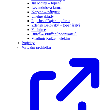
Jiří Motejl – topení
Levandulová farma
Noryno – nábytek
Úhelné sklady
Ing. Josef Bajer – palírna
Zdeněk Bělovský – topenářství
Yachtime
Bureš – sdružení podnikatelů
Vladimír Kníže – elektro
Projekty
Virtuální prohlídka