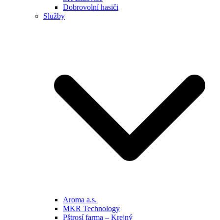
Dobrovolní hasiči
Služby
Aroma a.s.
MKR Technology
Pštrosí farma – Krejný