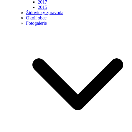
2017
2015
Židovický zpravodaj
Okolí obce
Fotogalerie