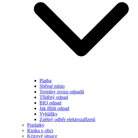
Platba
Sběrné místo
Termíny svozu odpadů
Tříděný odpad
BIO odpad
Jak třídit odpad
Vyhlášky
Zpětný odběr elektrozařízení
Poplatky
Rizika v obci
Krizové situace