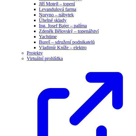
Jiří Motejl – topení
Levandulová farma
Noryno – nábytek
Úhelné sklady
Ing. Josef Bajer – palírna
Zdeněk Bělovský – topenářství
Yachtime
Bureš – sdružení podnikatelů
Vladimír Kníže – elektro
Projekty
Virtuální prohlídka