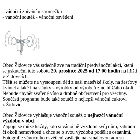
- vánoční zpívání u stromečku
- vánoční soutěž - vánoční osvětlení
Obec Židovice vás srdečně zve na tradiční předvánoční akci, která
se uskuteční tuto sobotu
20. prosince 2025 od 17.00 hodin
na hřišti
v Židovicích.
Těšit se můžete na vystoupení dětí z naší mateřské školy, na žesťový
kvintet a také i na stánky s výrobky od výrobců z nejbližšího okolí.
Nebude chybět svařené víno a drobné občerstvení pro všechny.
Součástí programu bude také soutěž o nejlepší vánoční cukroví
z Židovic.
Obec Židovice vyhlašuje vánoční soutěž o
nejhezčí vánoční
výzdobu v obci
.
Zapojit se může každý, kdo si vánočně vyzdobil svůj dům, zahradu
či okolí nemovitosti a chce se o svou výzdobu podělit s ostatními.
Fotografie vánočního osvětlení zasílejte na e-mailovou adresu