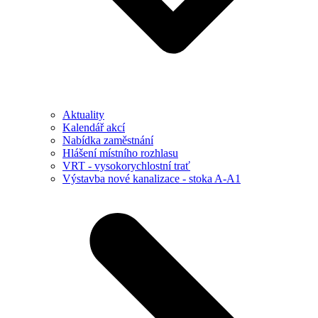
Aktuality
Kalendář akcí
Nabídka zaměstnání
Hlášení místního rozhlasu
VRT - vysokorychlostní trať
Výstavba nové kanalizace - stoka A-A1