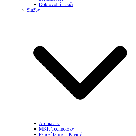
Dobrovolní hasiči
Služby
Aroma a.s.
MKR Technology
Pštrosí farma – Krejný