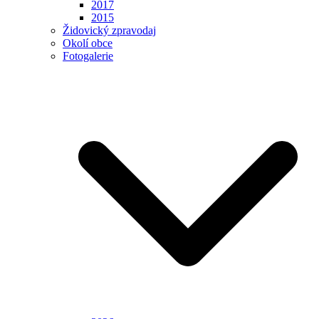
2017
2015
Židovický zpravodaj
Okolí obce
Fotogalerie