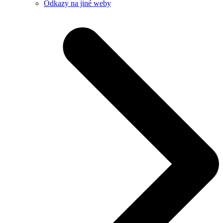
Odkazy na jiné weby