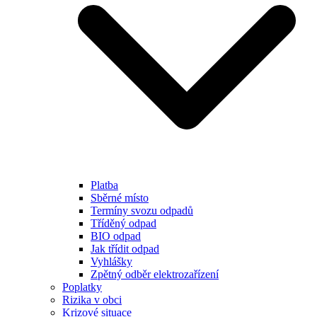
Platba
Sběrné místo
Termíny svozu odpadů
Tříděný odpad
BIO odpad
Jak třídit odpad
Vyhlášky
Zpětný odběr elektrozařízení
Poplatky
Rizika v obci
Krizové situace