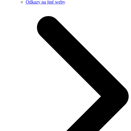
Odkazy na jiné weby