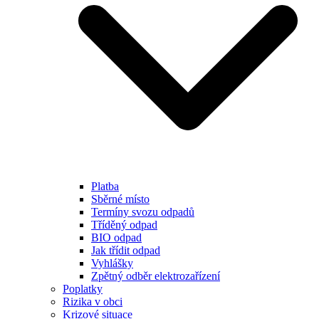
Platba
Sběrné místo
Termíny svozu odpadů
Tříděný odpad
BIO odpad
Jak třídit odpad
Vyhlášky
Zpětný odběr elektrozařízení
Poplatky
Rizika v obci
Krizové situace