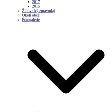
2017
2015
Židovický zpravodaj
Okolí obce
Fotogalerie