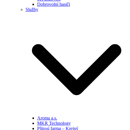
Dobrovolní hasiči
Služby
Aroma a.s.
MKR Technology
Pštrosí farma – Krejný