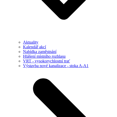
Aktuality
Kalendář akcí
Nabídka zaměstnání
Hlášení místního rozhlasu
VRT - vysokorychlostní trať
Výstavba nové kanalizace - stoka A-A1