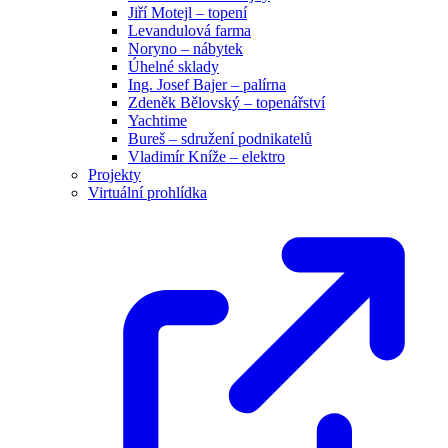
Jiří Motejl – topení
Levandulová farma
Noryno – nábytek
Úhelné sklady
Ing. Josef Bajer – palírna
Zdeněk Bělovský – topenářství
Yachtime
Bureš – sdružení podnikatelů
Vladimír Kníže – elektro
Projekty
Virtuální prohlídka