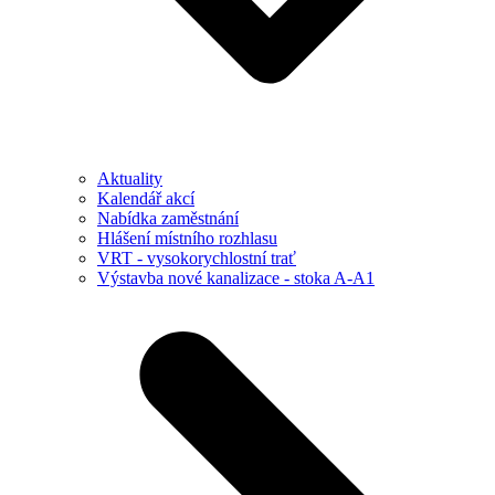
Aktuality
Kalendář akcí
Nabídka zaměstnání
Hlášení místního rozhlasu
VRT - vysokorychlostní trať
Výstavba nové kanalizace - stoka A-A1