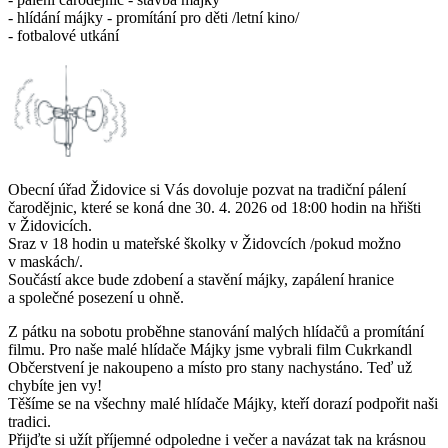
- hlídání májky - promítání pro děti /letní kino/
- fotbalové utkání
Obecní úřad Židovice si Vás dovoluje pozvat na tradiční pálení
čarodějnic, které se koná dne 30. 4. 2026 od 18:00 hodin na hřišti
v Židovicích.
Sraz v 18 hodin u mateřské školky v Židovcích /pokud možno
v maskách/.
Součástí akce bude zdobení a stavění májky, zapálení hranice
a společné posezení u ohně.
Z pátku na sobotu proběhne stanování malých hlídačů a promítání
filmu. Pro naše malé hlídače Májky jsme vybrali film Cukrkandl
Občerstvení je nakoupeno a místo pro stany nachystáno. Teď už
chybíte jen vy!
Těšíme se na všechny malé hlídače Májky, kteří dorazí podpořit naši
tradici.
Přijďte si užít příjemné odpoledne i večer a navázat tak na krásnou