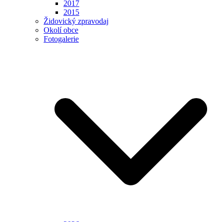
2017
2015
Židovický zpravodaj
Okolí obce
Fotogalerie