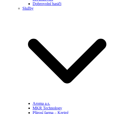
Dobrovolní hasiči
Služby
Aroma a.s.
MKR Technology
Pštrosí farma – Krejný