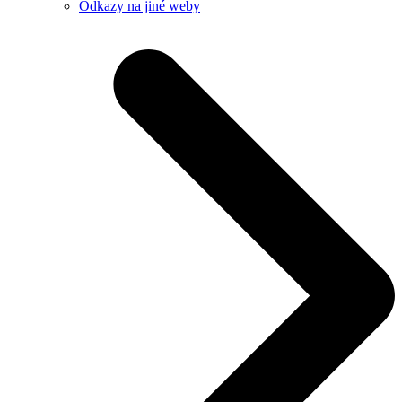
Odkazy na jiné weby