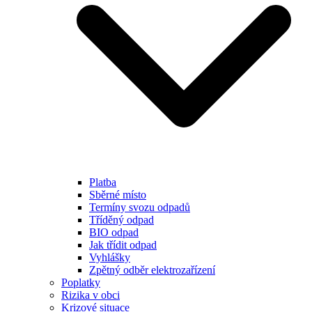
Platba
Sběrné místo
Termíny svozu odpadů
Tříděný odpad
BIO odpad
Jak třídit odpad
Vyhlášky
Zpětný odběr elektrozařízení
Poplatky
Rizika v obci
Krizové situace