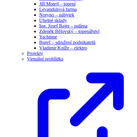
Jiří Motejl – topení
Levandulová farma
Noryno – nábytek
Úhelné sklady
Ing. Josef Bajer – palírna
Zdeněk Bělovský – topenářství
Yachtime
Bureš – sdružení podnikatelů
Vladimír Kníže – elektro
Projekty
Virtuální prohlídka