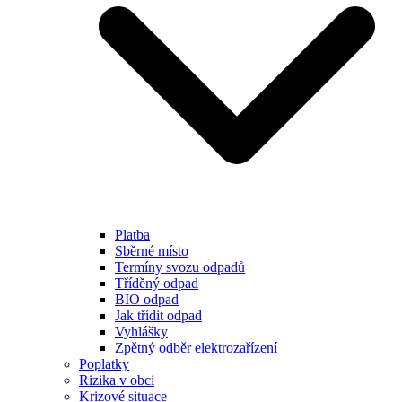
Platba
Sběrné místo
Termíny svozu odpadů
Tříděný odpad
BIO odpad
Jak třídit odpad
Vyhlášky
Zpětný odběr elektrozařízení
Poplatky
Rizika v obci
Krizové situace