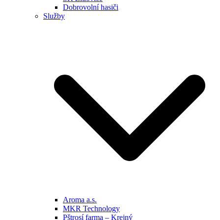
Dobrovolní hasiči
Služby
Aroma a.s.
MKR Technology
Pštrosí farma – Krejný