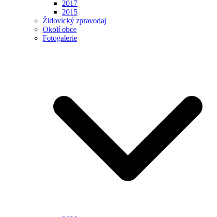
2017
2015
Židovický zpravodaj
Okolí obce
Fotogalerie