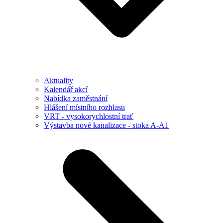
Aktuality
Kalendář akcí
Nabídka zaměstnání
Hlášení místního rozhlasu
VRT - vysokorychlostní trať
Výstavba nové kanalizace - stoka A-A1