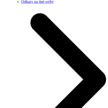
Odkazy na jiné weby