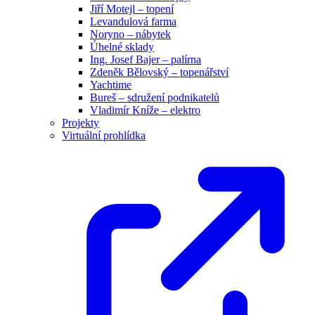
Jiří Motejl – topení
Levandulová farma
Noryno – nábytek
Úhelné sklady
Ing. Josef Bajer – palírna
Zdeněk Bělovský – topenářství
Yachtime
Bureš – sdružení podnikatelů
Vladimír Kníže – elektro
Projekty
Virtuální prohlídka