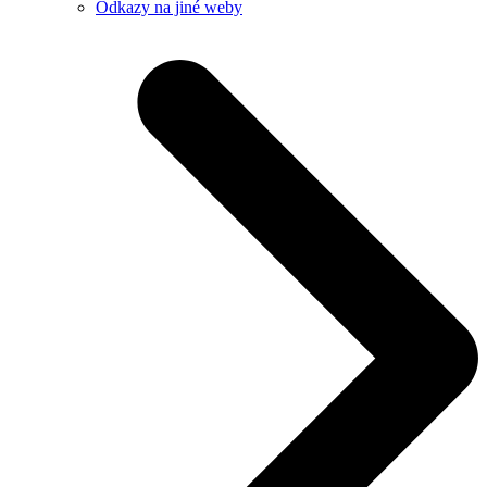
Odkazy na jiné weby