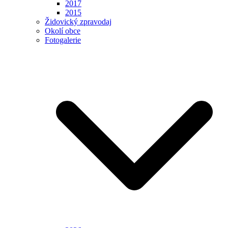
2017
2015
Židovický zpravodaj
Okolí obce
Fotogalerie