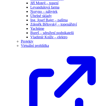
Jiří Motejl – topení
Levandulová farma
Noryno – nábytek
Úhelné sklady
Ing. Josef Bajer – palírna
Zdeněk Bělovský – topenářství
Yachtime
Bureš – sdružení podnikatelů
Vladimír Kníže – elektro
Projekty
Virtuální prohlídka