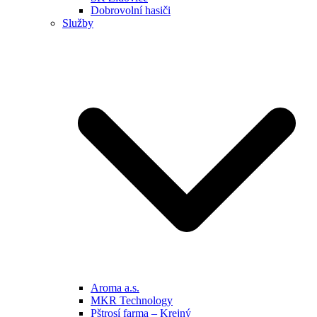
Dobrovolní hasiči
Služby
Aroma a.s.
MKR Technology
Pštrosí farma – Krejný