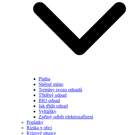
Platba
Sběrné místo
Termíny svozu odpadů
Tříděný odpad
BIO odpad
Jak třídit odpad
Vyhlášky
Zpětný odběr elektrozařízení
Poplatky
Rizika v obci
Krizové situace