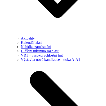
Aktuality
Kalendář akcí
Nabídka zaměstnání
Hlášení místního rozhlasu
VRT - vysokorychlostní trať
Výstavba nové kanalizace - stoka A-A1