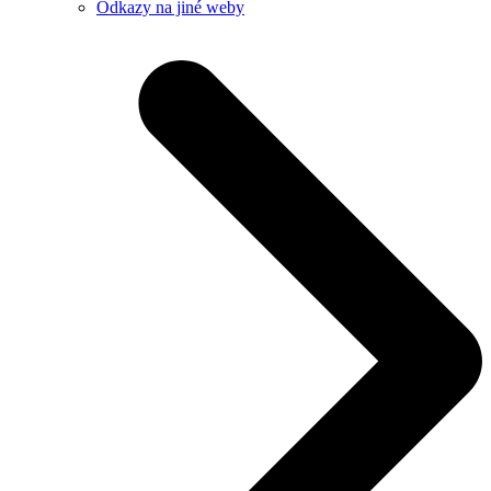
Odkazy na jiné weby