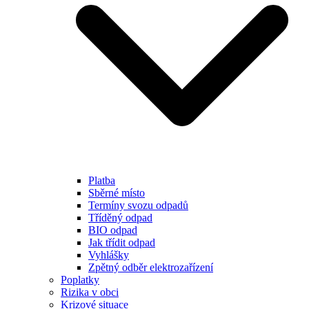
Platba
Sběrné místo
Termíny svozu odpadů
Tříděný odpad
BIO odpad
Jak třídit odpad
Vyhlášky
Zpětný odběr elektrozařízení
Poplatky
Rizika v obci
Krizové situace