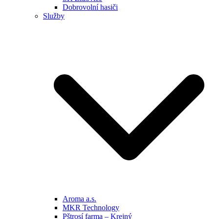
Dobrovolní hasiči
Služby
Aroma a.s.
MKR Technology
Pštrosí farma – Krejný