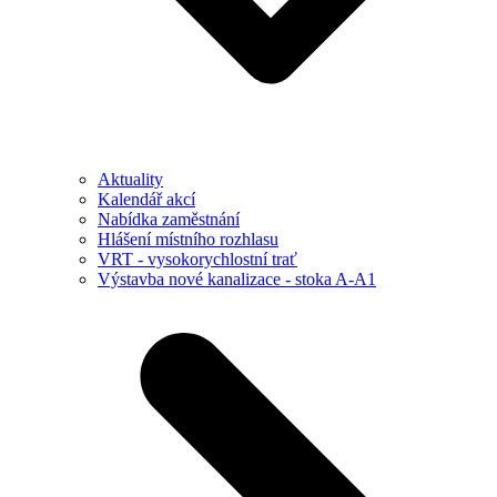
Aktuality
Kalendář akcí
Nabídka zaměstnání
Hlášení místního rozhlasu
VRT - vysokorychlostní trať
Výstavba nové kanalizace - stoka A-A1