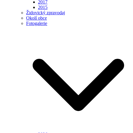
2017
2015
Židovický zpravodaj
Okolí obce
Fotogalerie