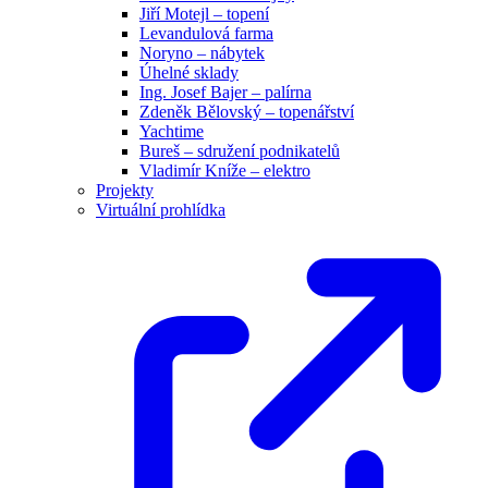
Jiří Motejl – topení
Levandulová farma
Noryno – nábytek
Úhelné sklady
Ing. Josef Bajer – palírna
Zdeněk Bělovský – topenářství
Yachtime
Bureš – sdružení podnikatelů
Vladimír Kníže – elektro
Projekty
Virtuální prohlídka