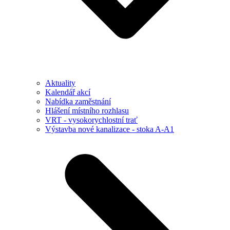
Aktuality
Kalendář akcí
Nabídka zaměstnání
Hlášení místního rozhlasu
VRT - vysokorychlostní trať
Výstavba nové kanalizace - stoka A-A1