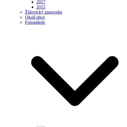
2017
2015
Židovický zpravodaj
Okolí obce
Fotogalerie