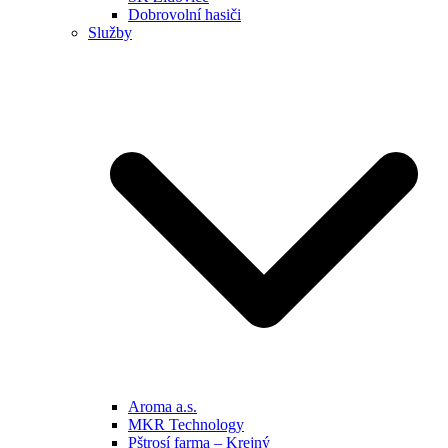
Dobrovolní hasiči
Služby
Aroma a.s.
MKR Technology
Pštrosí farma – Krejný