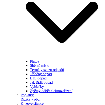
Platba
Sběrné místo
Termíny svozu odpadů
Tříděný odpad
BIO odpad
Jak třídit odpad
Vyhlášky
Zpětný odběr elektrozařízení
Poplatky
Rizika v obci
Krizové situace