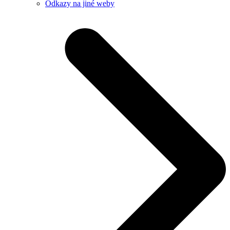
Odkazy na jiné weby