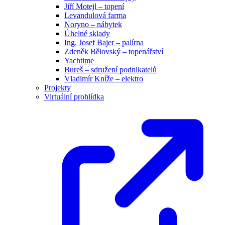
Jiří Motejl – topení
Levandulová farma
Noryno – nábytek
Úhelné sklady
Ing. Josef Bajer – palírna
Zdeněk Bělovský – topenářství
Yachtime
Bureš – sdružení podnikatelů
Vladimír Kníže – elektro
Projekty
Virtuální prohlídka