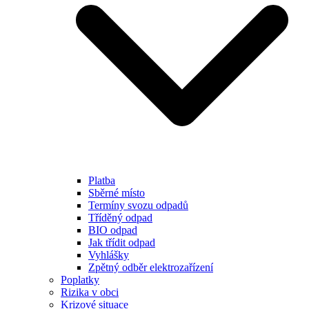
Platba
Sběrné místo
Termíny svozu odpadů
Tříděný odpad
BIO odpad
Jak třídit odpad
Vyhlášky
Zpětný odběr elektrozařízení
Poplatky
Rizika v obci
Krizové situace