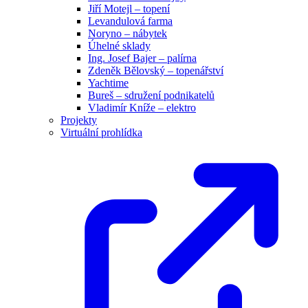
Jiří Motejl – topení
Levandulová farma
Noryno – nábytek
Úhelné sklady
Ing. Josef Bajer – palírna
Zdeněk Bělovský – topenářství
Yachtime
Bureš – sdružení podnikatelů
Vladimír Kníže – elektro
Projekty
Virtuální prohlídka