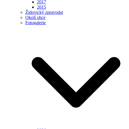
2017
2015
Židovický zpravodaj
Okolí obce
Fotogalerie