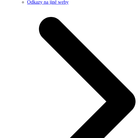
Odkazy na jiné weby