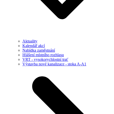
Aktuality
Kalendář akcí
Nabídka zaměstnání
Hlášení místního rozhlasu
VRT - vysokorychlostní trať
Výstavba nové kanalizace - stoka A-A1