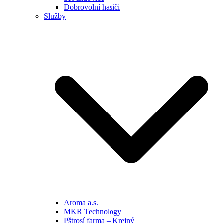
Dobrovolní hasiči
Služby
Aroma a.s.
MKR Technology
Pštrosí farma – Krejný