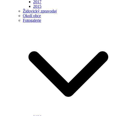
2017
2015
Židovický zpravodaj
Okolí obce
Fotogalerie