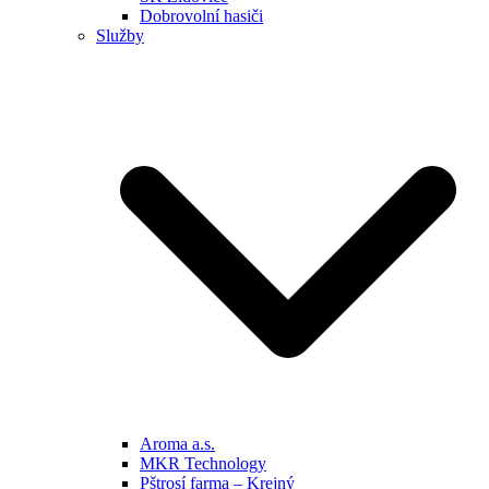
Dobrovolní hasiči
Služby
Aroma a.s.
MKR Technology
Pštrosí farma – Krejný