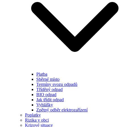
Platba
Sběrné místo
Termíny svozu odpadů
Tříděný odpad
BIO odpad
Jak třídit odpad
Vyhlášky
Zpětný odběr elektrozařízení
Poplatky
Rizika v obci
Krizové situace