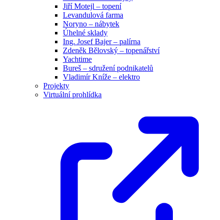
Jiří Motejl – topení
Levandulová farma
Noryno – nábytek
Úhelné sklady
Ing. Josef Bajer – palírna
Zdeněk Bělovský – topenářství
Yachtime
Bureš – sdružení podnikatelů
Vladimír Kníže – elektro
Projekty
Virtuální prohlídka