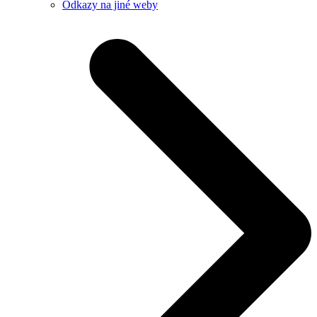
Odkazy na jiné weby