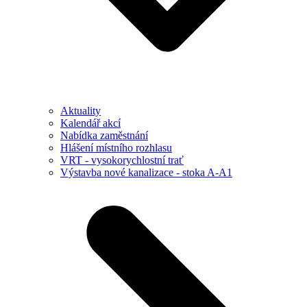
Aktuality
Kalendář akcí
Nabídka zaměstnání
Hlášení místního rozhlasu
VRT - vysokorychlostní trať
Výstavba nové kanalizace - stoka A-A1